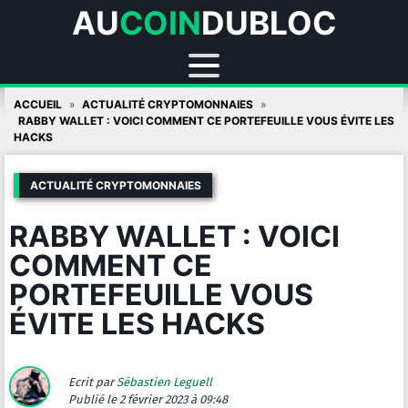
AU
COIN
DUBLOC
Skip
ACCUEIL
ACTUALITÉ CRYPTOMONNAIES
to
RABBY WALLET : VOICI COMMENT CE PORTEFEUILLE VOUS ÉVITE LES
HACKS
content
ACTUALITÉ CRYPTOMONNAIES
RABBY WALLET : VOICI
COMMENT CE
PORTEFEUILLE VOUS
ÉVITE LES HACKS
Ecrit par
Sébastien Leguell
Publié
le 2 février 2023 à 09:48