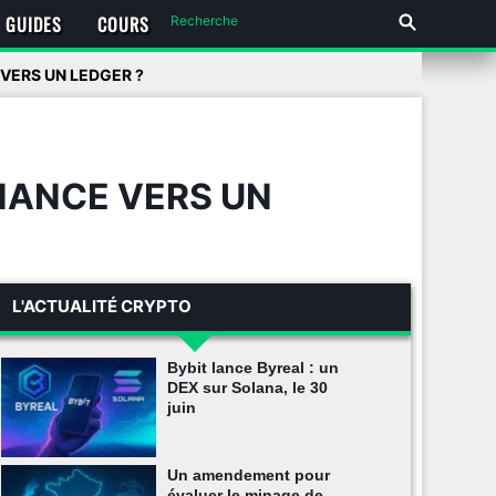
GUIDES
COURS
VERS UN LEDGER ?
NANCE VERS UN
L'ACTUALITÉ CRYPTO
Bybit lance Byreal : un
DEX sur Solana, le 30
juin
Un amendement pour
évaluer le minage de