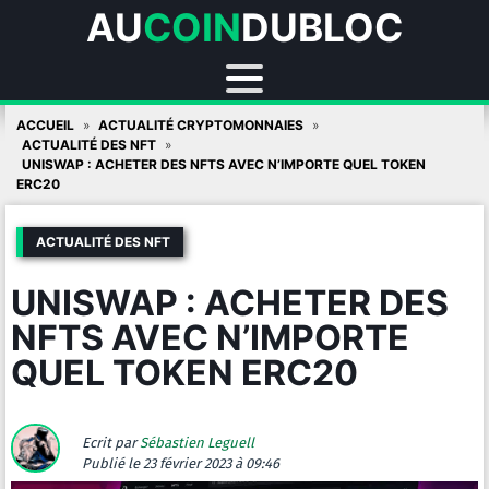
AU
COIN
DUBLOC
Skip
ACCUEIL
ACTUALITÉ CRYPTOMONNAIES
to
ACTUALITÉ DES NFT
UNISWAP : ACHETER DES NFTS AVEC N’IMPORTE QUEL TOKEN
content
ERC20
ACTUALITÉ DES NFT
UNISWAP : ACHETER DES
NFTS AVEC N’IMPORTE
QUEL TOKEN ERC20
Ecrit par
Sébastien Leguell
Publié
le 23 février 2023 à 09:46