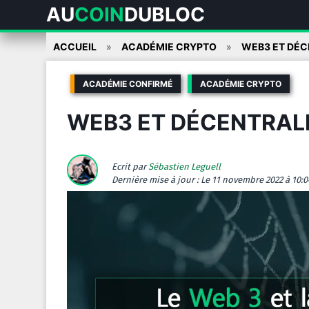
AU
COIN
DUBLOC
Skip
ACCUEIL
ACADÉMIE CRYPTO
WEB3 ET DÉCE
to
content
ACADÉMIE CONFIRMÉ
ACADÉMIE CRYPTO
WEB3 ET DÉCENTRALI
Ecrit par
Sébastien Leguell
Dernière mise à jour :
Le 11 novembre 2022 à 10:0