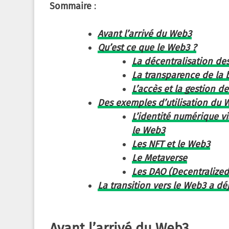
Sommaire
:
Avant l’arrivé du Web3
Qu’est ce que le Web3 ?
La décentralisation de
La transparence de la 
L’accès et la gestion 
Des exemples d’utilisation du 
L’identité numérique v
le Web3
Les NFT et le Web3
Le Metaverse
Les DAO (Decentralize
La transition vers le Web3 a 
Avant l’arrivé du Web3