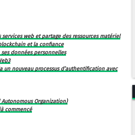
s services web et partage des ressources matériel
blockchain et la confiance
de ses données personnelles
Web3
ia un nouveau processus d’authentification avec
d Autonomous Organization)
déjà commencé