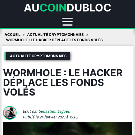
AU
COIN
DUBLOC
Skip
ACCUEIL
ACTUALITÉ CRYPTOMONNAIES
to
WORMHOLE : LE HACKER DÉPLACE LES FONDS VOLÉS
content
ACTUALITÉ CRYPTOMONNAIES
WORMHOLE : LE HACKER
DÉPLACE LES FONDS
VOLÉS
Ecrit par
Sébastien Leguell
Publié
le 24 janvier 2023 à 15:02