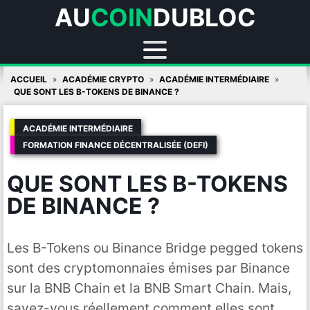
AU
COIN
DUBLOC
Skip
ACCUEIL
ACADÉMIE CRYPTO
ACADÉMIE INTERMÉDIAIRE
to
QUE SONT LES B-TOKENS DE BINANCE ?
content
ACADÉMIE INTERMÉDIAIRE
FORMATION FINANCE DÉCENTRALISÉE (DEFI)
QUE SONT LES B-TOKENS
DE BINANCE ?
Les B-Tokens ou Binance Bridge pegged tokens
sont des cryptomonnaies émises par Binance
sur la BNB Chain et la BNB Smart Chain. Mais,
savez-vous réellement comment elles sont