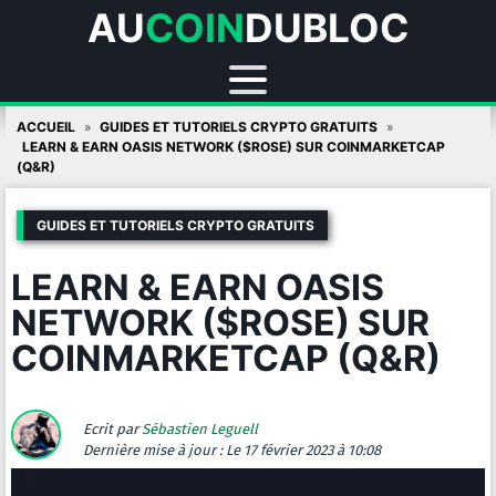
AU
COIN
DUBLOC
Skip
ACCUEIL
GUIDES ET TUTORIELS CRYPTO GRATUITS
to
LEARN & EARN OASIS NETWORK ($ROSE) SUR COINMARKETCAP
(Q&R)
content
GUIDES ET TUTORIELS CRYPTO GRATUITS
LEARN & EARN OASIS
NETWORK ($ROSE) SUR
COINMARKETCAP (Q&R)
Ecrit par
Sébastien Leguell
Dernière mise à jour :
Le 17 février 2023 à 10:08