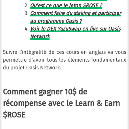
Qu’est ce que le jeton $ROSE ?
Comment faire du
staking
et participer
au programme Oasis ?
Voir le DEX YuzuSwap en live sur Oasis
Network
Suivre l’intégralité de ces cours en anglais va vous
permettre d’avoir tous les éléments fondamentaux
du projet Oasis Network.
Comment gagner 10$ de
récompense avec le Learn & Earn
$ROSE