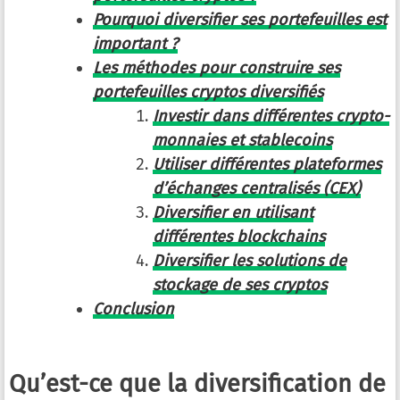
Pourquoi diversifier ses portefeuilles est
important ?
Les méthodes pour construire ses
portefeuilles cryptos diversifiés
Investir dans différentes crypto-
monnaies et stablecoins
Utiliser différentes plateformes
d’échanges centralisés (CEX)
Diversifier en utilisant
différentes blockchains
Diversifier les solutions de
stockage de ses cryptos
Conclusion
Qu’est-ce que la diversification de