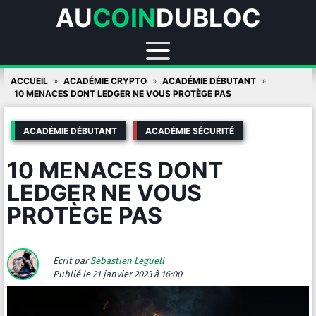
AU
COIN
DUBLOC
Skip
ACCUEIL
ACADÉMIE CRYPTO
ACADÉMIE DÉBUTANT
to
10 MENACES DONT LEDGER NE VOUS PROTÈGE PAS
content
ACADÉMIE DÉBUTANT
ACADÉMIE SÉCURITÉ
10 MENACES DONT
LEDGER NE VOUS
PROTÈGE PAS
Ecrit par
Sébastien Leguell
Publié
le 21 janvier 2023 à 16:00